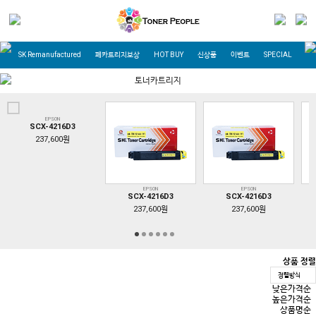
ER
SK Remanufactured
폐카트리지보상
HOT BUY
신상품
이벤트
SPECIAL OFFER
토너카트리지
EPSON
SCX-4216D3
237,600원
EPSON
EPSON
SCX-4216D3
SCX-4216D3
237,600원
237,600원
상품 정렬
정렬방식
낮은가격순
높은가격순
상품명순