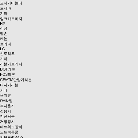
코니카미놀타
도시바
기타
잉크카트리지
HP
삼성
엡손
캐논
브라더
LG
신도리코
기타
리본카트리지
DOT리본
POS리본
CF/ATM단말기리본
타자기리본
기타
용지류
OA라벨
복사용지
전용지
전산용품
저장장치
네트워크장비
노트북용품
키보드/마우스