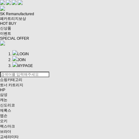
SK Remanufactured
폐카트리지보상
HOT BUY
신상품
이벤트
SPECIAL OFFER
LOGIN
JOIN
MYPAGE
쇼핑카테고리
토너 카트리지
HP
삼성
캐논
신도리코
제록스
엡손
오키
렉스마크
브라더
교세라미타