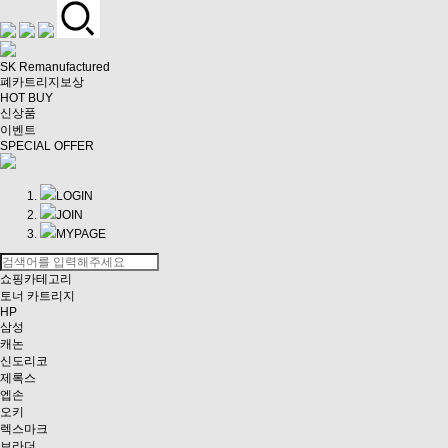
SK Remanufactured
폐카트리지보상
HOT BUY
신상품
이벤트
SPECIAL OFFER
LOGIN
JOIN
MYPAGE
쇼핑카테고리
토너 카트리지
HP
삼성
캐논
신도리코
제록스
엡손
오키
렉스마크
브라더