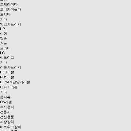
교세라미타
코니카미놀타
도시바
기타
잉크카트리지
HP
삼성
엡손
캐논
브라더
LG
신도리코
기타
리본카트리지
DOT리본
POS리본
CF/ATM단말기리본
타자기리본
기타
용지류
OA라벨
복사용지
전용지
전산용품
저장장치
네트워크장비