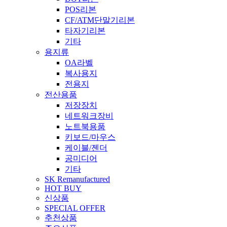
POS리본
CF/ATM단말기리본
타자기리본
기타
용지류
OA라벨
복사용지
전용지
전산용품
저장장치
네트워크장비
노트북용품
키보드/마우스
케이블/젠더
공미디어
기타
SK Remanufactured
HOT BUY
신상품
SPECIAL OFFER
추천상품