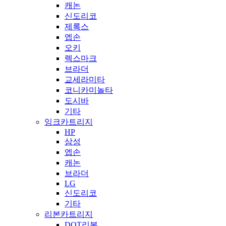
캐논
신도리코
제록스
엡손
오키
렉스마크
브라더
교세라미타
코니카미놀타
도시바
기타
잉크카트리지
HP
삼성
엡손
캐논
브라더
LG
신도리코
기타
리본카트리지
DOT리본