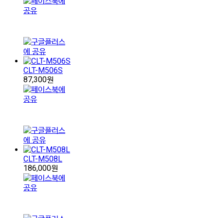
CLT-M506S
87,300원
CLT-M508L
186,000원